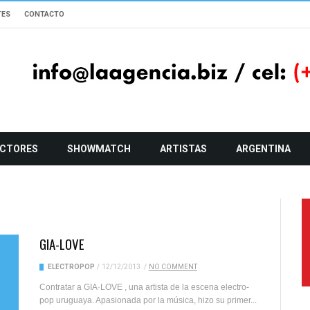
TES
CONTACTO
CTORES
SHOWMATCH
ARTISTAS
ARGENTINA
GIA-LOVE
ELECTROPOP
/
12/12/2013
/
NO COMMENT
Contratar a GIA·LOVE , una artista de la escena electro-
pop uruguaya. Apasionada por la música, hizo su primer...