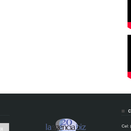
C
Cel: