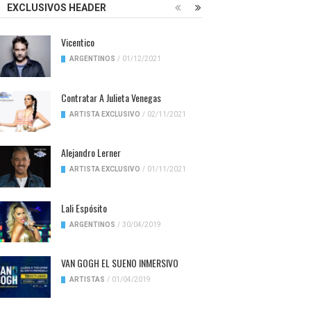
EXCLUSIVOS HEADER
Vicentico
ARGENTINOS
/
01/12/2021
Contratar A Julieta Venegas
ARTISTA EXCLUSIVO
/
02/11/2021
Alejandro Lerner
ARTISTA EXCLUSIVO
/
01/11/2021
Lali Espósito
ARGENTINOS
/
30/04/2019
VAN GOGH EL SUENO INMERSIVO
ARTISTAS
/
01/04/2019