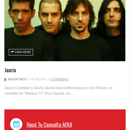
5696 VIEWS
Jauría
ARGENTINOS
/
18/08/2016
/
4 COMMENTS
Jauría Contratar a Jauría Jauría esta conformada por Ciro Pertusi, ex
cantante de "Attaque 77"; Ray Fajardo, ex...
Hacé Tu Consulta AQUI