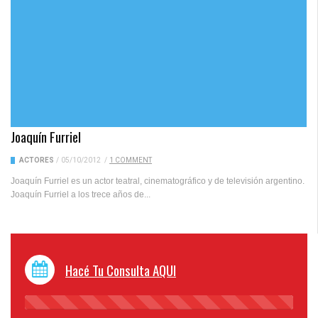
Joaquín Furriel
ACTORES
/
05/10/2012
/
1 COMMENT
Joaquín Furriel es un actor teatral, cinematográfico y de televisión argentino.
Joaquín Furriel a los trece años de...
Hacé Tu Consulta AQUI
45%
Complete