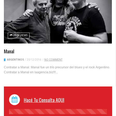
2803 VIEWS
Manal
ARGENTINOS
/
20/12/2016
/
NO COMMENT
Contratar a Manal. Manal fue un trío precursor del blues y el rock Argentino.
Contratar a Manal en laagencia.biz!!!...
Hacé Tu Consulta AQUI
45%