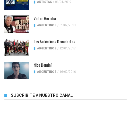
ARTISTAS
/
01/04/2019
Victor Heredia
ARGENTINOS
/
01/02/2018
Los Auténticos Decadentes
ARGENTINOS
/
12/01/2017
Nico Dominí
ARGENTINOS
/
16/02/2016
SUSCRIBITE A NUESTRO CANAL