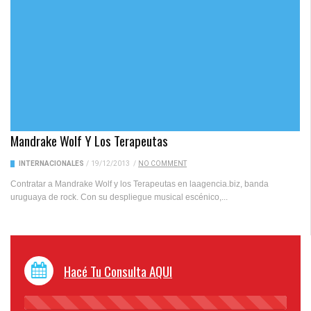
Mandrake Wolf Y Los Terapeutas
INTERNACIONALES
/
19/12/2013
/
NO COMMENT
Contratar a Mandrake Wolf y los Terapeutas en laagencia.biz, banda
uruguaya de rock. Con su despliegue musical escénico,...
Hacé Tu Consulta AQUI
45%