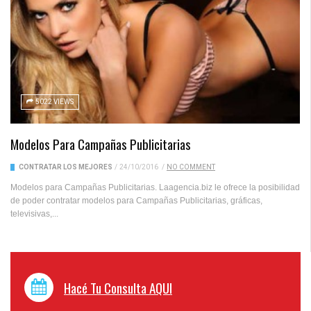
5022 VIEWS
Modelos Para Campañas Publicitarias
CONTRATAR LOS MEJORES
/
24/10/2016
/
NO COMMENT
Modelos para Campañas Publicitarias. Laagencia.biz le ofrece la posibilidad
de poder contratar modelos para Campañas Publicitarias, gráficas,
televisivas,...
Hacé Tu Consulta AQUI