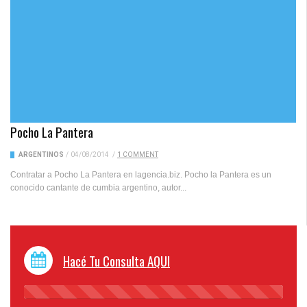
Pocho La Pantera
ARGENTINOS
/
04/08/2014
/
1 COMMENT
Contratar a Pocho La Pantera en lagencia.biz. Pocho la Pantera es un
conocido cantante de cumbia argentino, autor...
Hacé Tu Consulta AQUI
45%
Complete