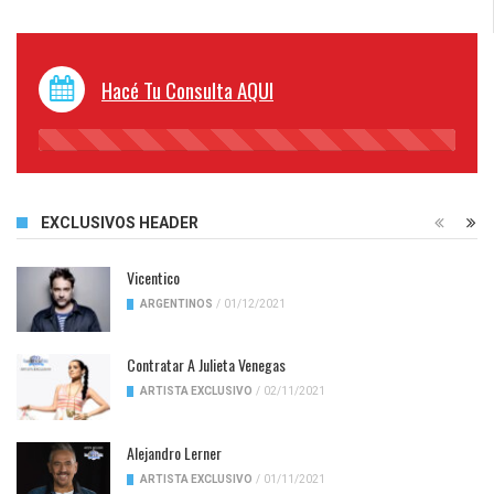
Hacé Tu Consulta AQUI
45%
Complete
EXCLUSIVOS HEADER
Vicentico
ARGENTINOS
/
01/12/2021
Contratar A Julieta Venegas
ARTISTA EXCLUSIVO
/
02/11/2021
Alejandro Lerner
ARTISTA EXCLUSIVO
/
01/11/2021