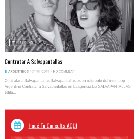
2515 VIEWS
Contratar A Salvapantallas
ARGENTINOS
/
31/07/2019
/
NO COMMENT
Contratar a Salvapantallas Salvapantallas es un referente del indie pop
Argentino Contratar a Salvapantallas en Laagencia.biz SALVAPANTALLAS
edita...
Hacé Tu Consulta AQUI