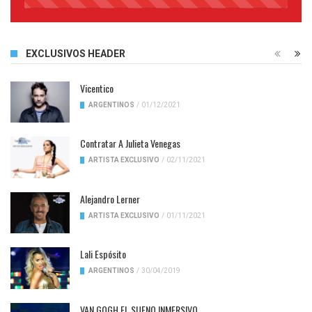
45%
Complete
EXCLUSIVOS HEADER
Vicentico
ARGENTINOS
/
01/12/2021
Contratar A Julieta Venegas
ARTISTA EXCLUSIVO
/
02/11/2021
Alejandro Lerner
ARTISTA EXCLUSIVO
/
01/11/2021
Lali Espósito
ARGENTINOS
/
30/04/2019
VAN GOGH EL SUENO INMERSIVO