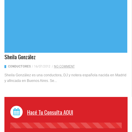
Sheila González
CONDUCTORES
/
16/07/2012
/
NO COMMENT
Sheila González es una conductora, DJ y notera española nacida en Madrid
y afincada en Buenos Aires. Se...
Hacé Tu Consulta AQUI
45%
Complete