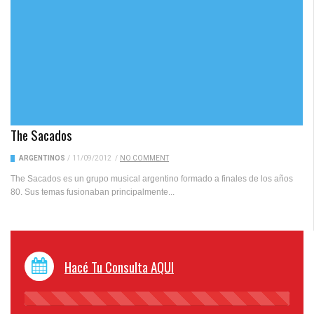
The Sacados
ARGENTINOS
/
11/09/2012
/
NO COMMENT
The Sacados es un grupo musical argentino formado a finales de los años
80. Sus temas fusionaban principalmente...
Hacé Tu Consulta AQUI
45%
Complete