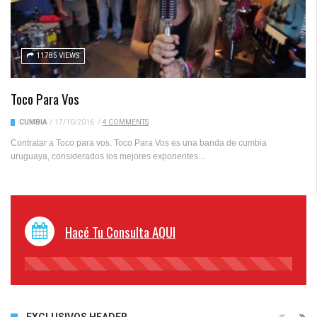
11785 VIEWS
Toco Para Vos
CUMBIA
/
17/10/2016
/
4 COMMENTS
Contratar a Toco para vos. Toco Para Vos es una banda de cumbia
uruguaya, considerados los mejores exponentes...
Hacé Tu Consulta AQUI
45%
Complete