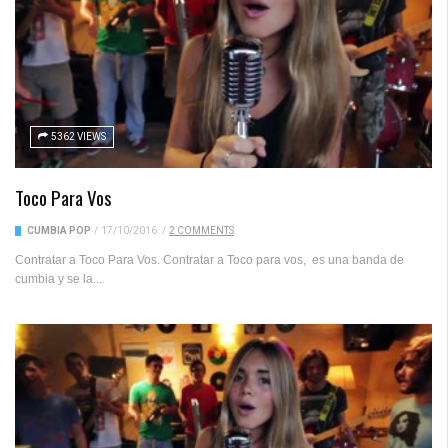
5362 VIEWS
Toco Para Vos
CUMBIA POP
/
17/10/2016
/
2 COMMENTS
Contratar a Toco Para Vos. Contratar a Toco para vos, es una banda de
cumbia y se la...