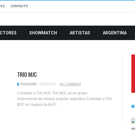
TES
CONTACTO
CTORES
SHOWMATCH
ARTISTAS
ARGENTINA
TRIO MJC
FOLCLORE
/
23/02/2017
/
NO COMMENT
Contratar a Trío MJC Trío MJC es un grupo
instrumental de música popular argentina Contratar a Trío
MJC en laagencia.biz!!!...