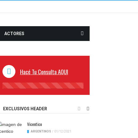
ACTORES
Hacé Tu Consulta AQUI
45%
Complete
EXCLUSIVOS HEADER
Vicentico
ARGENTINOS
/
01/12/2021