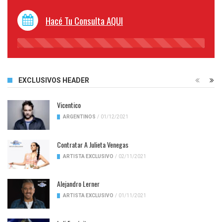
Hacé Tu Consulta AQUI
45%
Complete
EXCLUSIVOS HEADER
Vicentico
ARGENTINOS
/
01/12/2021
Contratar A Julieta Venegas
ARTISTA EXCLUSIVO
/
02/11/2021
Alejandro Lerner
ARTISTA EXCLUSIVO
/
01/11/2021