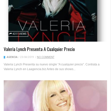
4311 VIEWS
Valeria Lynch Presenta A Cualquier Precio
AGENCIA
/
23/04/2019
/
NO COMMENT
Valeria Lynch Presenta su nuevo single “A cualquier precio”. Contrata a
Valeria Lynch en Laagencia.biz Antes de sus shows...