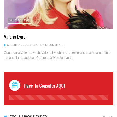
13136 VIEWS
Valeria Lynch
ARGENTINOS
/
23/10/2016
/
17 COMMENTS
Contratar a Valeria Lynch. Valeria Lynch es una exitosa cantante argentina
de fama internacional. Contratar a Valeria Lynch...
Hacé Tu Consulta AQUI
45%
Complete