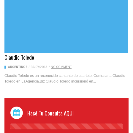
Claudio Toledo
ARGENTINOS
/
25/09/2013
/
NO COMMENT
Claudio Toledo es un reconocido cantante de cuarteto. Contratar a Claudio
Toledo en LaAgencia.Biz Claudio Toledo incursionó en...
Hacé Tu Consulta AQUI
45%
Complete