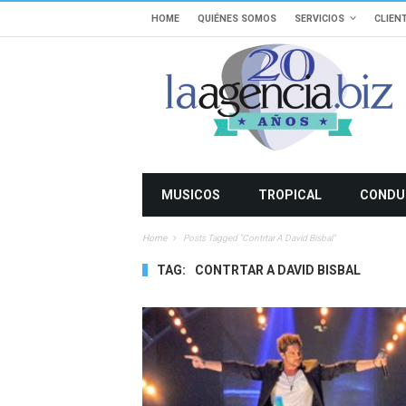
HOME
QUIÉNES SOMOS
SERVICIOS
CLIEN
MUSICOS
TROPICAL
CONDU
Home
Posts Tagged "contrtar A David Bisbal"
TAG:
CONTRTAR A DAVID BISBAL