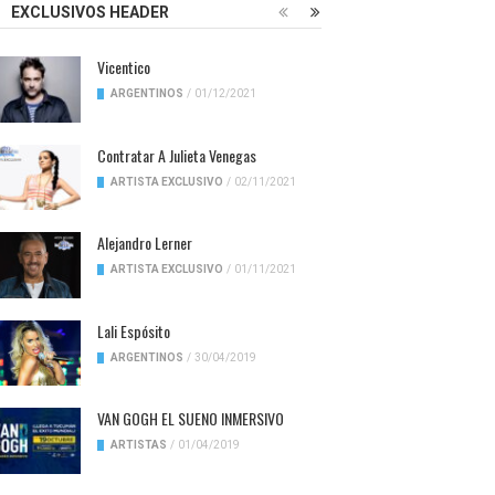
EXCLUSIVOS HEADER
Vicentico
ARGENTINOS
/
01/12/2021
Contratar A Julieta Venegas
ARTISTA EXCLUSIVO
/
02/11/2021
Alejandro Lerner
ARTISTA EXCLUSIVO
/
01/11/2021
Lali Espósito
ARGENTINOS
/
30/04/2019
VAN GOGH EL SUENO INMERSIVO
ARTISTAS
/
01/04/2019