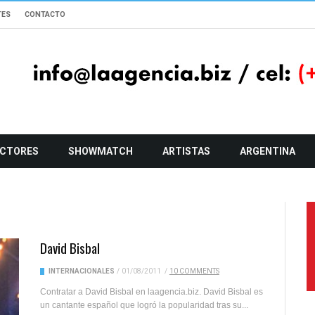
TES
CONTACTO
CTORES
SHOWMATCH
ARTISTAS
ARGENTINA
David Bisbal
INTERNACIONALES
/
01/08/2011
/
10 COMMENTS
Contratar a David Bisbal en laagencia.biz. David Bisbal es
un cantante español que logró la popularidad tras su...