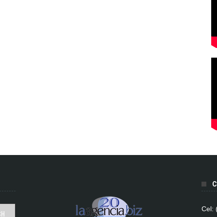
C
Cel: