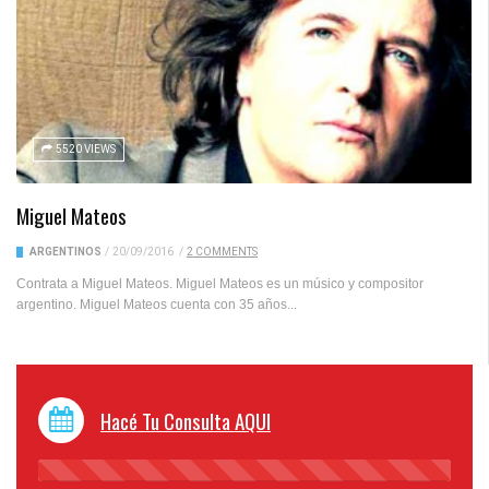
5520 VIEWS
Miguel Mateos
ARGENTINOS
/
20/09/2016
/
2 COMMENTS
Contrata a Miguel Mateos. Miguel Mateos es un músico y compositor
argentino. Miguel Mateos cuenta con 35 años...
Hacé Tu Consulta AQUI
45%