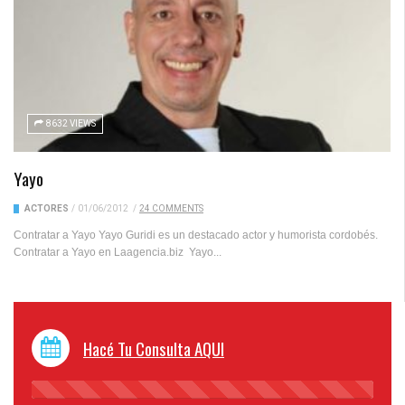
8632 VIEWS
Yayo
ACTORES
/
01/06/2012
/
24 COMMENTS
‪Contratar a Yayo Yayo Guridi es un destacado actor y humorista cordobés.
Contratar a Yayo en Laagencia.biz Yayo...
Hacé Tu Consulta AQUI
45%