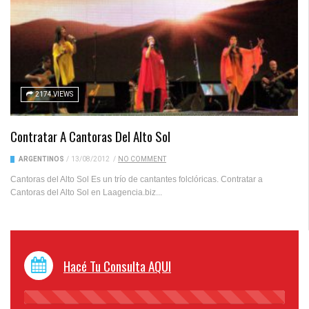
2174 VIEWS
Contratar A Cantoras Del Alto Sol
ARGENTINOS
/
13/08/2012
/
NO COMMENT
Cantoras del Alto Sol Es un trío de cantantes folclóricas. Contratar a
Cantoras del Alto Sol en Laagencia.biz...
Hacé Tu Consulta AQUI
45%