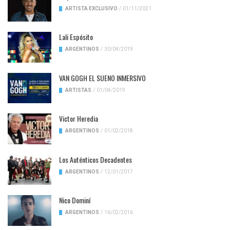
ARTISTA EXCLUSIVO
/
01/11/2021
Lali Espósito
ARGENTINOS
/
30/04/2019
VAN GOGH EL SUENO INMERSIVO
ARTISTAS
/
01/04/2019
Victor Heredia
ARGENTINOS
/
01/02/2018
Los Auténticos Decadentes
ARGENTINOS
/
12/01/2017
Nico Dominí
ARGENTINOS
/
16/02/2016