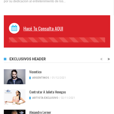
por su dedicacion al entretenimiento de los...
Hacé Tu Consulta AQUI
45%
Complete
EXCLUSIVOS HEADER
Vicentico
ARGENTINOS
/
01/12/2021
Contratar A Julieta Venegas
ARTISTA EXCLUSIVO
/
02/11/2021
Alejandro Lerner