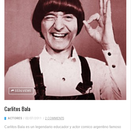
5536 VIEWS
Carlitos Bala
ACTORES
/
02/07/2011
/
2 COMMENTS
Carlitos Bala es un legendario educador y actor comico argentino famoso