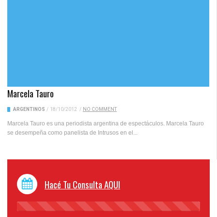
Marcela Tauro
ARGENTINOS
/
18/10/2012
/
NO COMMENT
Marcela Tauro es una periodista argentina de espectáculos. Marcela Tauro
se desempeña como panelista de Intrusos en el...
Hacé Tu Consulta AQUI
45%
Complete