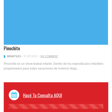
Pinochito
INFANTILES
/
31/07/2012
/
NO COMMENT
Pinochito es un show teatral infantil. Dentro de los espectáculos infantiles
programados para estas vacaciones de invierno llega...
Hacé Tu Consulta AQUI
45%
Complete