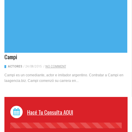
Campi
ACTORES
/
24/08/2015
/
NO COMMENT
Campi es un comediante, actor e imitador argentino. Contratar a Campi en
laagencia.biz. Campi comenzó su carrera en...
Hacé Tu Consulta AQUI
45%
Complete