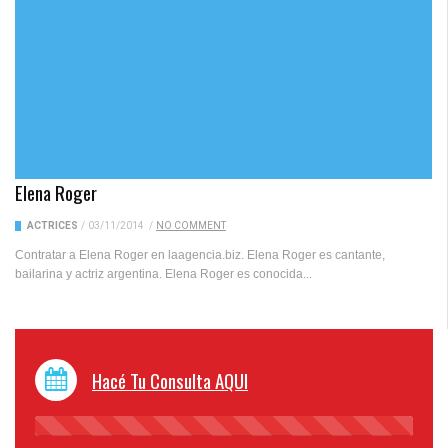
Elena Roger
ACTRICES
/
03/11/2014
/
NO COMMENT
Contratar a Elena Roger en laagencia.biz. Elena Roger es cantante,
bailarina y actriz argentina. Elena Roger es conocida...
Hacé Tu Consulta AQUI
45%
Complete