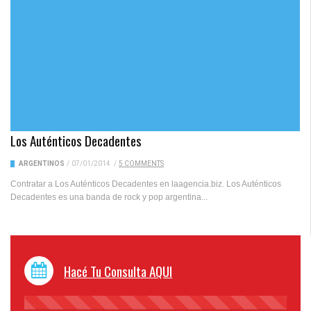
Los Auténticos Decadentes
ARGENTINOS
/
07/01/2014
/
5 COMMENTS
Contratar a Los Auténticos Decadentes en laagencia.biz. Los Auténticos
Decadentes es una banda de rock y pop argentina...
Hacé Tu Consulta AQUI
45%