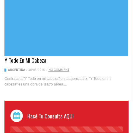
Y Todo En Mi Cabeza
ARGENTINA
/
30/03/2015
/
NO COMMENT
Contratar a "Y Todo en mi cabeza" en laagencia.biz. "Y Todo en mi
cabeza" es una obra de teatro aérea....
Hacé Tu Consulta AQUI
45%