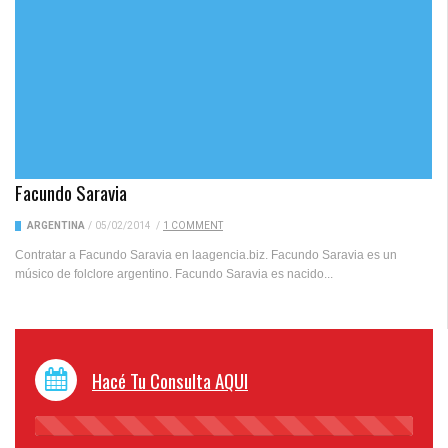
Facundo Saravia
ARGENTINA
/
05/02/2014
/
1 COMMENT
Contratar a Facundo Saravia en laagencia.biz. Facundo Saravia es un
músico de folclore argentino. Facundo Saravia es nacido...
Hacé Tu Consulta AQUI
45%
Complete