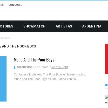
TES
CONTACTO
CTORES
SHOWMATCH
ARTISTAS
ARGENTINA
Poor Boys"
 AND THE POOR BOYS
Muñe And The Poor Boys
ARGENTINOS
/
22/01/2015
/
NO COMMENT
Contratar a Muñe And The Poor Boys en laagencia.biz.
Muñe And The Poor Boys es una Banda Tributo...