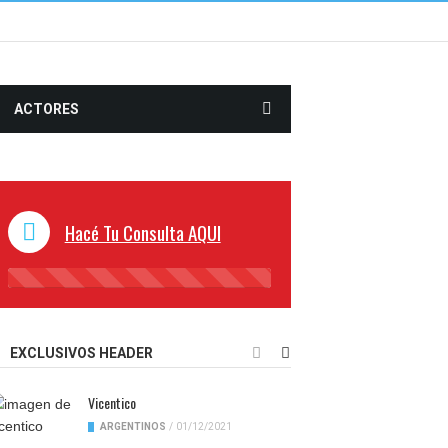
ACTORES
Hacé Tu Consulta AQUI
45%
Complete
EXCLUSIVOS HEADER
Vicentico
ARGENTINOS
/
01/12/2021