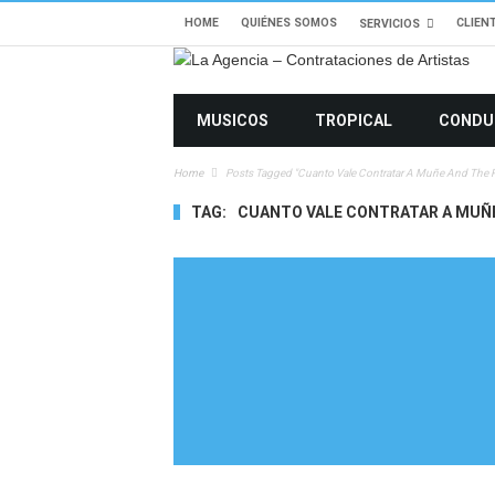
HOME
QUIÉNES SOMOS
CLIEN
SERVICIOS
MUSICOS
TROPICAL
CONDU
Home
Posts Tagged "cuanto Vale Contratar A Muñe And The 
TAG:
CUANTO VALE CONTRATAR A MUÑE