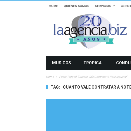
HOME
QUIÉNES SOMOS
SERVICIOS
CLIEN
MUSICOS
TROPICAL
CONDU
Home
Posts Tagged "cuanto Vale Contratar A Notevagustar"
TAG:
CUANTO VALE CONTRATAR A NOT