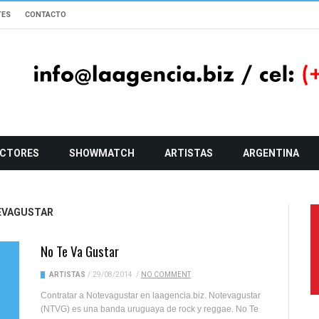
TES
CONTACTO
CTORES
SHOWMATCH
ARTISTAS
ARGENTINA
EVAGUSTAR
No Te Va Gustar
ARTISTAS
/
29/08/2014
/
NO COMMENT
Contratar a Notevagustar en laagencia.biz. Notevagustar
(NTVG) es una banda uruguaya de rock y reggae. No Te