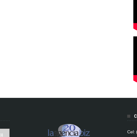
C
Cel: