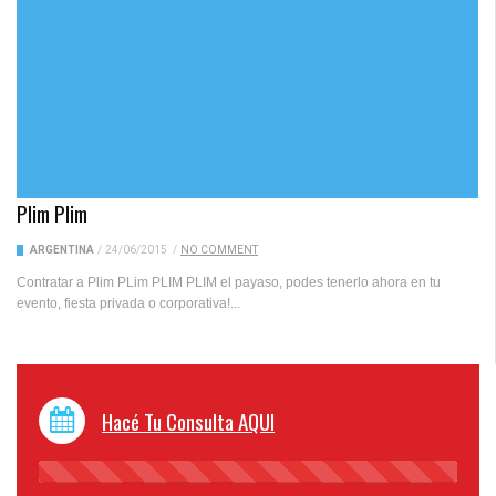
Plim Plim
ARGENTINA
/
24/06/2015
/
NO COMMENT
Contratar a Plim PLim PLIM PLIM el payaso, podes tenerlo ahora en tu
evento, fiesta privada o corporativa!...
Hacé Tu Consulta AQUI
45%
Complete