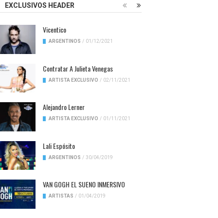
EXCLUSIVOS HEADER
Vicentico
ARGENTINOS
/
01/12/2021
Contratar A Julieta Venegas
ARTISTA EXCLUSIVO
/
02/11/2021
Alejandro Lerner
ARTISTA EXCLUSIVO
/
01/11/2021
Lali Espósito
ARGENTINOS
/
30/04/2019
VAN GOGH EL SUENO INMERSIVO
ARTISTAS
/
01/04/2019