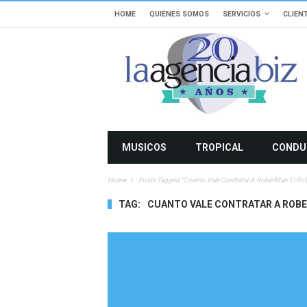
HOME
QUIÉNES SOMOS
SERVICIOS
CLIEN
MUSICOS
TROPICAL
CONDU
Home
Posts Tagged "cuanto Vale Contratar A RoberMan El Ro
TAG:
CUANTO VALE CONTRATAR A ROB