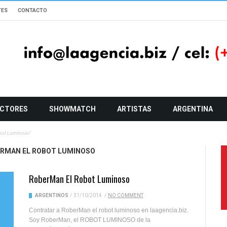
TES
CONTACTO
CTORES
SHOWMATCH
ARTISTAS
ARGENTINA
bot Luminoso"
ERMAN EL ROBOT LUMINOSO
RoberMan El Robot Luminoso
ARGENTINOS
/
31/10/2014
/
NO COMMENT
Contratar a RoberMan el robot luminoso en laagencia.biz.
Soy RoberMan, el ROBOT LUMINOSO de la