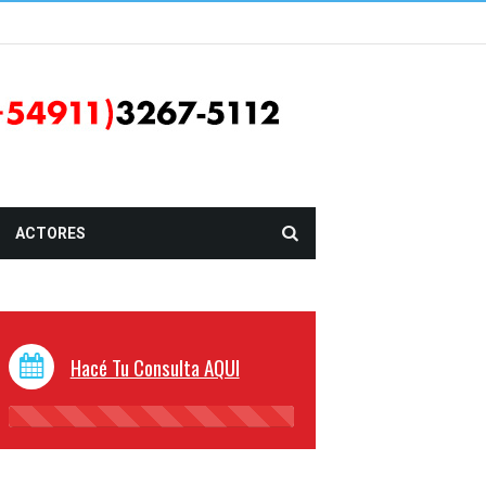
ACTORES
Hacé Tu Consulta AQUI
45%
Complete