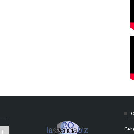
C
Cel: