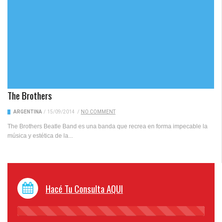
The Brothers
ARGENTINA
/
15/09/2014
/
NO COMMENT
The Brothers Beatle Band es una banda que recrea en forma impecable la
música y estética de la...
Hacé Tu Consulta AQUI
45%
Complete