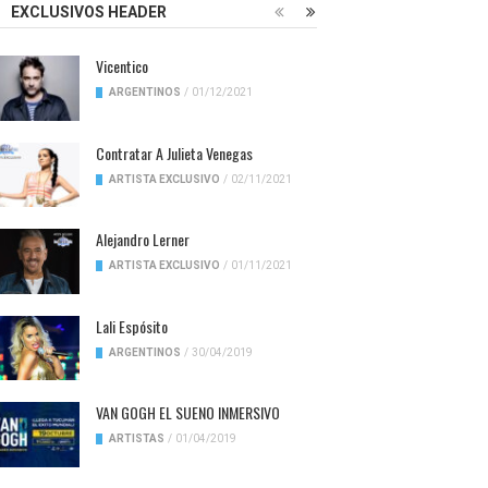
EXCLUSIVOS HEADER
Vicentico
ARGENTINOS
/
01/12/2021
Contratar A Julieta Venegas
ARTISTA EXCLUSIVO
/
02/11/2021
Alejandro Lerner
ARTISTA EXCLUSIVO
/
01/11/2021
Lali Espósito
ARGENTINOS
/
30/04/2019
VAN GOGH EL SUENO INMERSIVO
ARTISTAS
/
01/04/2019