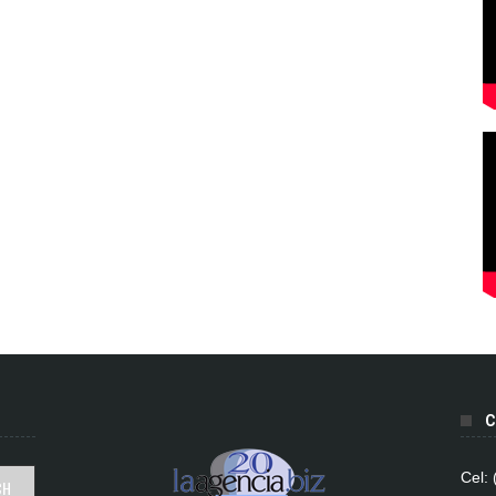
C
Cel: