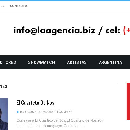
TES
CONTACTO
CTORES
SHOWMATCH
ARTISTAS
ARGENTINA
NES
El Cuarteto De Nos
MUSICOS
/
15/09/2018
/
1 COMMENT
Contratar a El Cuarteto de Nos. El Cuarteto de Nos son
una banda de rock uruguaya. Contratar a...