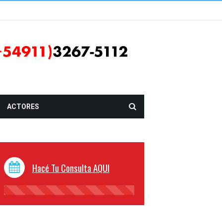
ACTORES
Hacé Tu Consulta AQUI
45%
Complete