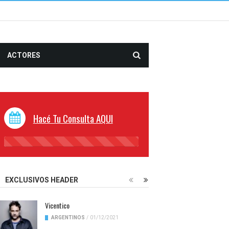
ACTORES
Hacé Tu Consulta AQUI
45%
Complete
EXCLUSIVOS HEADER
Vicentico
ARGENTINOS
/
01/12/2021