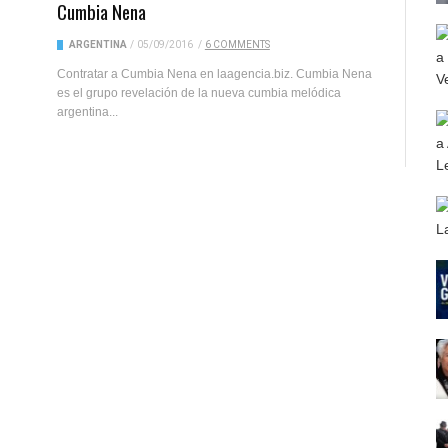
Cumbia Nena
ARGENTINA
/
05/09/2016
/
6 COMMENTS
Contratar a Cumbia Nena en laagencia.biz. Cumbia Nena
es el grupo revelación de la nueva cumbia melódica
argentina...