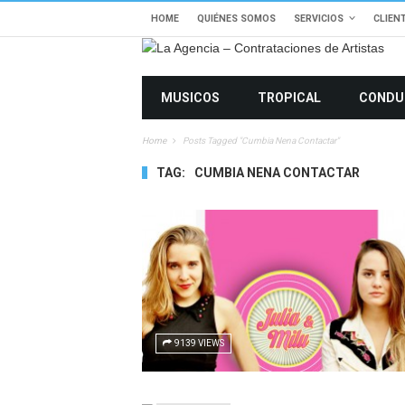
HOME
QUIÉNES SOMOS
SERVICIOS
CLIEN
MUSICOS
TROPICAL
CONDU
Home
Posts Tagged "cumbia Nena Contactar"
TAG:
CUMBIA NENA CONTACTAR
9139 VIEWS
7377 VIEWS