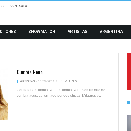
TES
CONTACTO
CTORES
SHOWMATCH
ARTISTAS
ARGENTINA
Cumbia Nena
ARTISTAS
/
11/09/2016
/
5 COMMENTS
Contratar a Cumbia Nena. Cumbia Nena son un duo de
cumbia acústica formado por dos chicas, Milagros y...