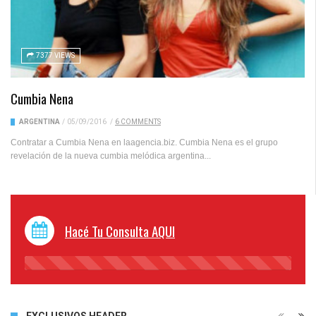
7377 VIEWS
Cumbia Nena
ARGENTINA
/
05/09/2016
/
6 COMMENTS
Contratar a Cumbia Nena en laagencia.biz. Cumbia Nena es el grupo
revelación de la nueva cumbia melódica argentina...
Hacé Tu Consulta AQUI
45%
Complete