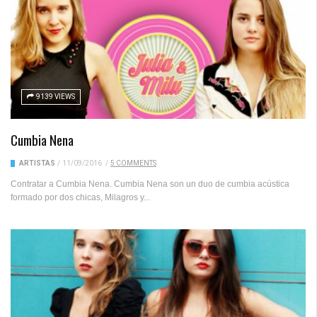
9139 VIEWS
Cumbia Nena
ARTISTAS
/
11/09/2016
/
5 COMMENTS
Contratar a Cumbia Nena. Cumbia Nena son un duo de cumbia acústica
formado por dos chicas, Milagros y...