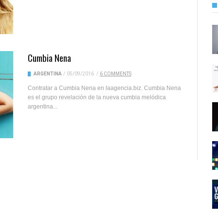
Cumbia Nena
ARGENTINA
/
05/09/2016
/
6 COMMENTS
Contratar a Cumbia Nena en laagencia.biz. Cumbia Nena
es el grupo revelación de la nueva cumbia melódica
argentina...