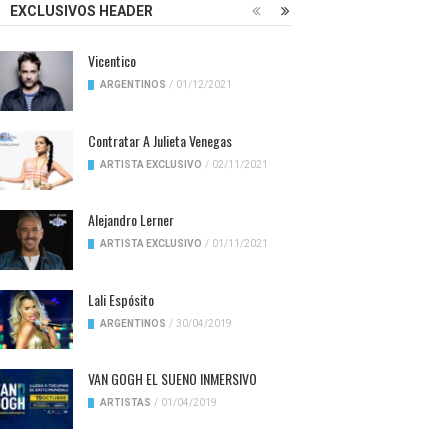
EXCLUSIVOS HEADER
Vicentico
ARGENTINOS
/
01/12/2021
Contratar A Julieta Venegas
ARTISTA EXCLUSIVO
/
02/11/2021
Alejandro Lerner
ARTISTA EXCLUSIVO
/
01/11/2021
Lali Espósito
ARGENTINOS
/
30/04/2019
VAN GOGH EL SUENO INMERSIVO
ARTISTAS
/
01/04/2019