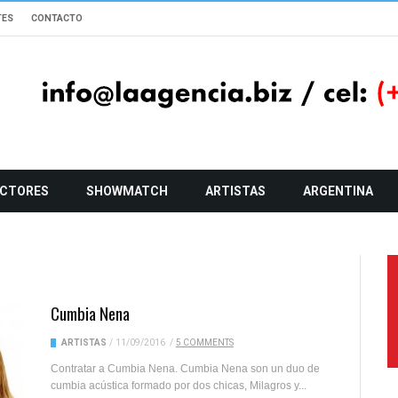
TES
CONTACTO
CTORES
SHOWMATCH
ARTISTAS
ARGENTINA
Cumbia Nena
ARTISTAS
/
11/09/2016
/
5 COMMENTS
Contratar a Cumbia Nena. Cumbia Nena son un duo de
cumbia acústica formado por dos chicas, Milagros y...