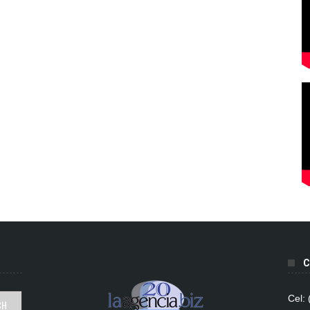
C
Cel: