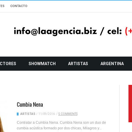
TES
CONTACTO
CTORES
SHOWMATCH
ARTISTAS
ARGENTINA
Cumbia Nena
ARTISTAS
/
11/09/2016
/
5 COMMENTS
Contratar a Cumbia Nena. Cumbia Nena son un duo de
cumbia acústica formado por dos chicas, Milagros y...