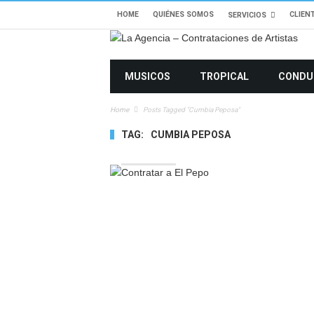
HOME
QUIÉNES SOMOS
CLIEN
SERVICIOS
MUSICOS
TROPICAL
CONDU
Home
Posts Tagged "cumbia Peposa"
TAG:
CUMBIA PEPOSA
9756 VIEWS