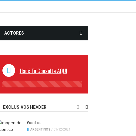
ACTORES
Hacé Tu Consulta AQUI
45%
Complete
EXCLUSIVOS HEADER
Vicentico
ARGENTINOS
/
01/12/2021