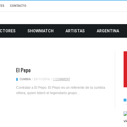
TES
CONTACTO
CTORES
SHOWMATCH
ARTISTAS
ARGENTINA
El Pepo
CUMBIA
/
23/11/2016
/
1 COMMENT
Contratar a El Pepo. El Pepo es un referente de la cumbia
villera, quien lideró el legendario grupo...