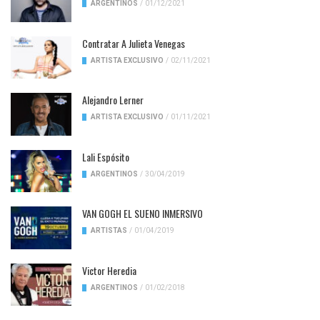
ARGENTINOS
/
01/12/2021
Contratar A Julieta Venegas
ARTISTA EXCLUSIVO
/
02/11/2021
Alejandro Lerner
ARTISTA EXCLUSIVO
/
01/11/2021
Lali Espósito
ARGENTINOS
/
30/04/2019
VAN GOGH EL SUENO INMERSIVO
ARTISTAS
/
01/04/2019
Victor Heredia
ARGENTINOS
/
01/02/2018