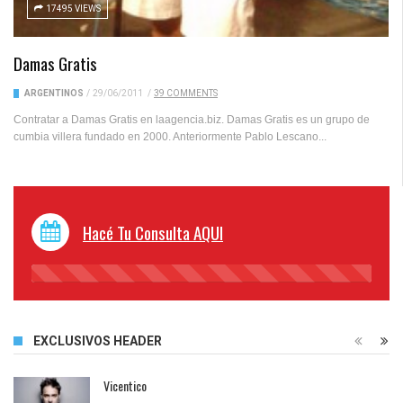
17495 VIEWS
Damas Gratis
ARGENTINOS
/
29/06/2011
/
39 COMMENTS
Contratar a Damas Gratis en laagencia.biz. Damas Gratis es un grupo de
cumbia villera fundado en 2000. Anteriormente Pablo Lescano...
Hacé Tu Consulta AQUI
45%
Complete
EXCLUSIVOS HEADER
Vicentico