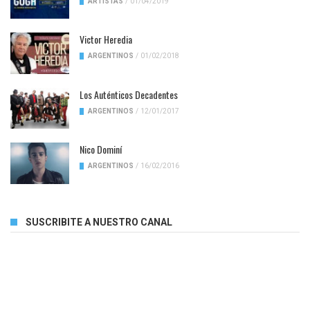
ARTISTAS
/
01/04/2019
Victor Heredia
ARGENTINOS
/
01/02/2018
Los Auténticos Decadentes
ARGENTINOS
/
12/01/2017
Nico Dominí
ARGENTINOS
/
16/02/2016
SUSCRIBITE A NUESTRO CANAL