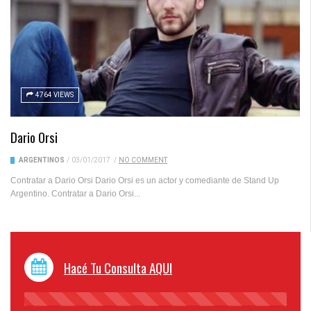
4764 VIEWS
Dario Orsi
ARGENTINOS
/
03/01/2017
/
NO COMMENT
Contratar a Dario Orsi Dario Orsi es un actor y comediante de Stand Up
Argentino. Contratar a Dario Orsi...
Hacé Tu Consulta AQUI
45%