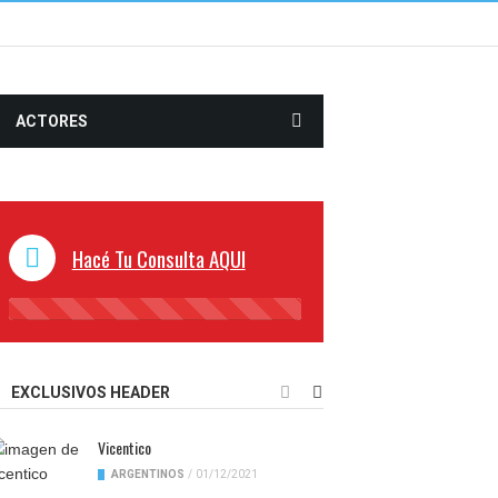
ACTORES
Hacé Tu Consulta AQUI
45%
Complete
EXCLUSIVOS HEADER
Vicentico
ARGENTINOS
/
01/12/2021