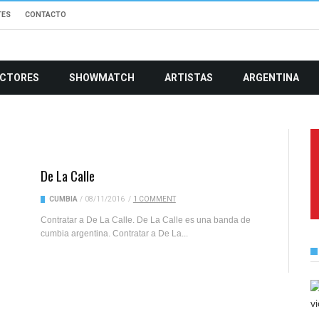
TES
CONTACTO
CTORES
SHOWMATCH
ARTISTAS
ARGENTINA
De La Calle
CUMBIA
/
08/11/2016
/
1 COMMENT
Contratar a De La Calle. De La Calle es una banda de
cumbia argentina. Contratar a De La...