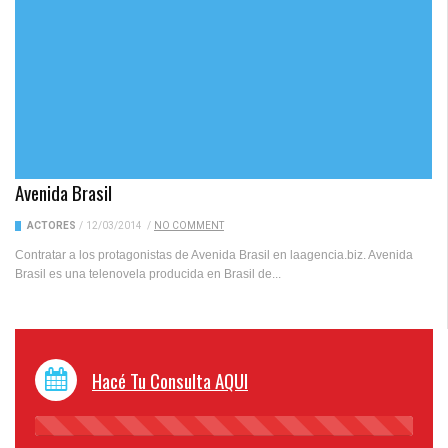
Avenida Brasil
ACTORES
/
12/03/2014
/
NO COMMENT
Contratar a los protagonistas de Avenida Brasil en laagencia.biz. Avenida
Brasil es una telenovela producida en Brasil de...
Hacé Tu Consulta AQUI
45%
Complete