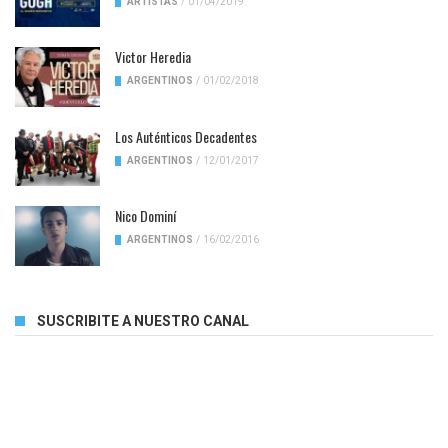
ARTISTAS
/
01/04/2019
Victor Heredia
ARGENTINOS
/
01/02/2018
Los Auténticos Decadentes
ARGENTINOS
/
12/01/2017
Nico Dominí
ARGENTINOS
/
16/02/2016
SUSCRIBITE A NUESTRO CANAL