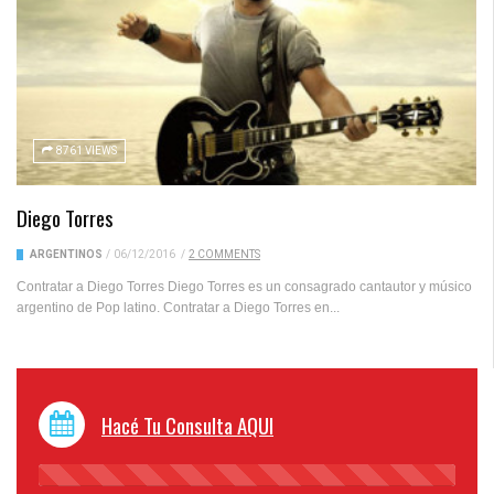
8761 VIEWS
Diego Torres
ARGENTINOS
/
06/12/2016
/
2 COMMENTS
Contratar a Diego Torres Diego Torres es un consagrado cantautor y músico
argentino de Pop latino. Contratar a Diego Torres en...
Hacé Tu Consulta AQUI
45%