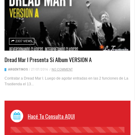
2337 VIEWS
Dread Mar I Presenta Si Album VERSION A
ARGENTINOS
/
27/07/2016
/
NO COMMENT
Contratar a Dread Mar I. Luego de agotar entradas en las 2 funciones de La
Trastienda el 13...
Hacé Tu Consulta AQUI
45%