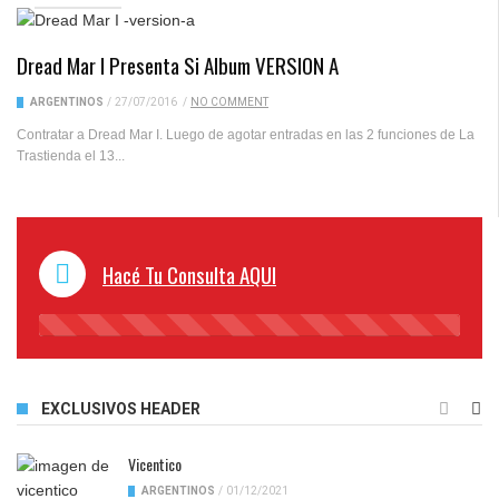
Dread Mar I Presenta Si Album VERSION A
ARGENTINOS
/
27/07/2016
/
NO COMMENT
Contratar a Dread Mar I. Luego de agotar entradas en las 2 funciones de La
Trastienda el 13...
Hacé Tu Consulta AQUI
45%
Complete
EXCLUSIVOS HEADER
Vicentico
ARGENTINOS
/
01/12/2021