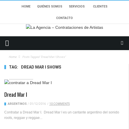
HOME
QUIÉNES SOMOS
SERVICIOS
CLIENTES
CONTACTO
Home
Posts Tagged "Dread Mar I Shows"
TAG:
DREAD MAR I SHOWS
10626 VIEWS
Dread Mar I
ARGENTINOS
/
01/12/2016
/
10 COMMENTS
Contratar a Dread Mar I. Dread Mar I es un cantante argentino del sonido
roots, reggae y reggae...
2340 VIEWS