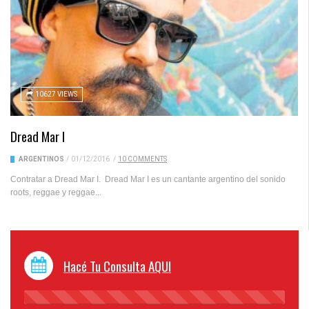
10627 VIEWS
Dread Mar I
ARGENTINOS
/
01/12/2016
/
10 COMMENTS
Contratar a Dread Mar I. Dread Mar I es un cantante argentino del sonido
roots, reggae y reggae...
Hacé Tu Consulta AQUI
45%