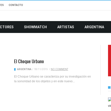
TES
CONTACTO
CTORES
SHOWMATCH
ARTISTAS
ARGENTINA
El Choque Urbano
ARGENTINA
/
18/11/2015
/
NO COMMENT
El Choque Urbano se caracteriza por su investigación en
la sonoridad de los objetos y en este nuevo...