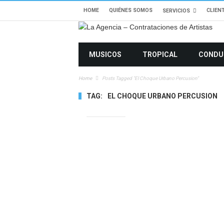
HOME
QUIÉNES SOMOS
CLIEN
SERVICIOS
MUSICOS
TROPICAL
CONDU
Home
Posts Tagged "el Choque Urbano Percusion"
TAG:
EL CHOQUE URBANO PERCUSION
2892 VIEWS