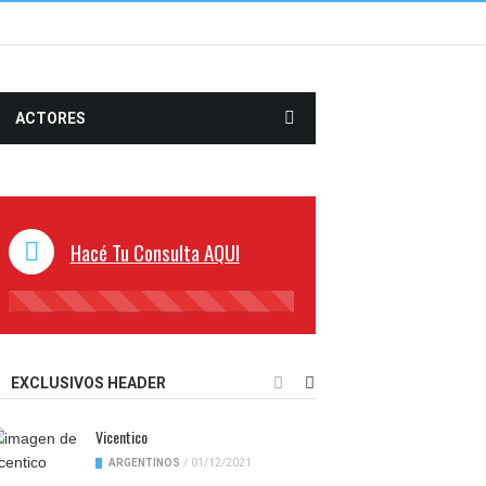
ACTORES
Hacé Tu Consulta AQUI
45%
Complete
EXCLUSIVOS HEADER
Vicentico
ARGENTINOS
/
01/12/2021