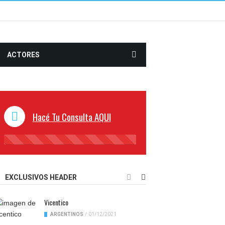
ACTORES
Hacé Tu Consulta AQUI
45%
Complete
EXCLUSIVOS HEADER
Vicentico
ARGENTINOS
/
01/12/2021