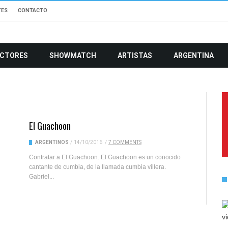
TES
CONTACTO
CTORES
SHOWMATCH
ARTISTAS
ARGENTINA
El Guachoon
ARGENTINOS
/
14/10/2016
/
7 COMMENTS
Contratar a El Guachoon. El Guachoon es un conocido
cantante de cumbia, de la llamada cumbia villera.
Gabriel...